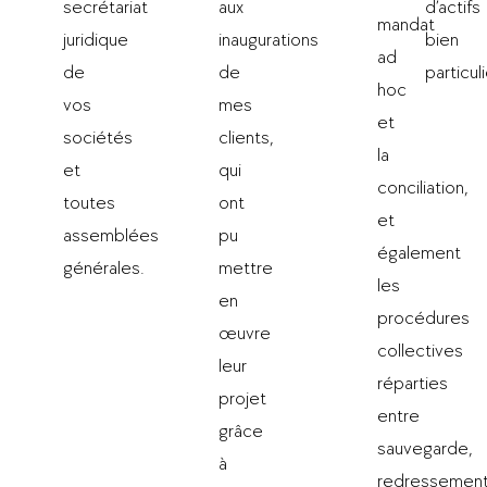
secrétariat
aux
d’actifs
mandat
juridique
inaugurations
bien
ad
de
de
particuli
hoc
vos
mes
et
sociétés
clients,
la
et
qui
conciliation,
toutes
ont
et
assemblées
pu
également
générales.
mettre
les
en
procédures
œuvre
collectives
leur
réparties
projet
entre
grâce
sauvegarde,
à
redressemen