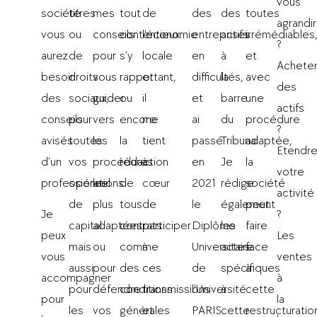
vous
société
titres
mes
tout
de
des
des
toutes
agrandir
vous
ou
conseils
contentieux
l’économie
entreprises
actifs
irrémédiables
?
aurez
de
pour
s’y
locale
en
à
et
Achete
besoin
droits
vous
rapportant,
et
difficultés,
la
avec
des
des
sociaux,
guider
ou
il
et
barre
une
actifs
conseils
pour
vers
encore
me
ai
du
procédure
?
avisés
toutes
les
la
tient
passé
Tribunal.
adaptée,
Etendr
d’un
vos
procédures
rédaction
à
en
Je
la
votre
professionnel.
opérations
les
de
cœur
2021
rédige
société
activité
de
plus
tous
de
le
également
peut
Je
?
capital
adaptées
contrats
participer
Diplôme
les
faire
peux
Les
mais
ou
comme
à
Universitaire
actes
face
vous
ventes
aussi
pour
des
ces
de
spécifiques
à
accompagner
à
pour
défendre
conditions
transmissions
l’Université
à
cette
pour
la
les
vos
générales
et
PARIS
cette
restructuratio