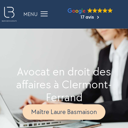
17 avis
Avocat en droit des
affaires à Clermont-
Ferrand
Maître Laure Basmaison