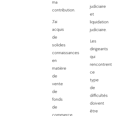
ma
judiciaire
contribution.
et
J’ai
liquidation
acquis
judiciaire.
de
Les
solides
dirigeants
connaissances
qui
en
rencontrent
matière
ce
de
type
vente
de
de
difficultés
fonds
doivent
de
être
commerce