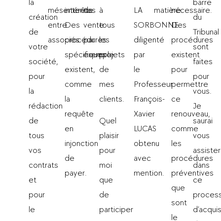
la
barre
mésententes
intérêts.
de
à
LA
matière.
nécessaire.
création
du
entre
Des
vente
tous
SORBONNE
Des
de
Tribunal
associés.
procédures
par
les
diligenté
procédures
votre
sont
spécifiques
exemple.
projets
par
existent
société,
faites
existent,
de
le
pour
pour
pour
comme
mes
Professeur
permettre
la
vous.
la
clients.
François-
ce
rédaction
Je
requête
Xavier
renouveau,
de
Quel
saurai
en
LUCAS
comme
tous
plaisir
vous
injonction
obtenu
les
vos
pour
assister
de
avec
procédures
contrats
moi
dans
payer.
mention.
préventives
et
que
ce
que
pour
de
proces
sont
le
participer
d’acquis
le