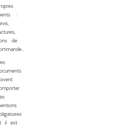
ropres
lients :
evis,
actures,
ons de
ommande…
es
ocuments
oivent
omporter
es
entions
bligatoires
t il est