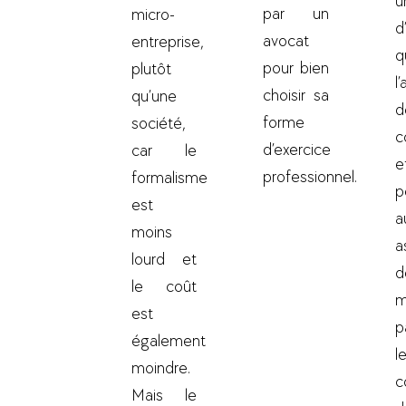
u
par un
micro-
d
avocat
entreprise,
pour bien
plutôt
l
choisir sa
qu’une
d
forme
société,
c
d’exercice
car le
professionnel.
formalisme
p
est
a
moins
a
lourd et
d
le coût
m
est
p
également
l
moindre.
c
Mais le