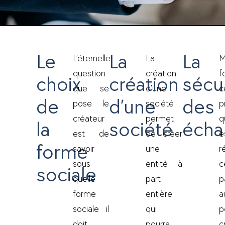
Le
La
La
L’éternelle
La
M
question
création
f
choix
création
sécu
que se
d’une
c
de
d’une
des
pose le
société
p
créateur
permet
q
la
société
écha
est de
de créer
e
forme
savoir
une
r
sous
entité à
c
sociale
quelle
part
p
forme
entière
a
sociale il
qui
p
doit
pourra,
c