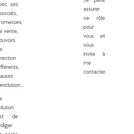
Je peux
vec ses
assurer
ssociés,
ce rôle
romesses
pour
e vente,
vous et
ouvoirs
vous
e
invite à
irection
me
ifférents,
contacter.
lauses
’exclusion…
a
olution
st de
édiger