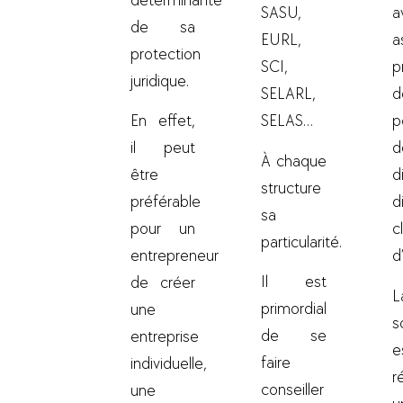
déterminante
SASU,
a
de sa
EURL,
a
protection
SCI,
p
juridique.
SELARL,
d
En effet,
SELAS…
p
il peut
d
À chaque
être
d
structure
préférable
d
sa
pour un
c
particularité.
entrepreneur
d
Il est
de créer
L
primordial
une
s
de se
entreprise
e
faire
individuelle,
r
conseiller
une